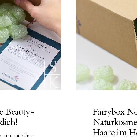
se Beauty-
Fairybox N
dich!
Naturkosmet
Haare im H
eginnt mit einer