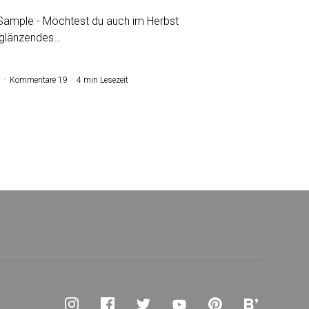
-Sample - Möchtest du auch im Herbst
 glänzendes…
Kommentare 19
4 min Lesezeit
Instagram
Facebook
Twitter
YouTube
Pinterest
Bloglovin