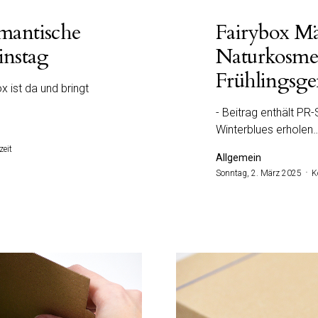
mantische
Fairybox Mä
instag
Naturkosmet
Frühlingsge
x ist da und bringt
- Beitrag enthält PR
Winterblues erholen
zeit
Allgemein
Sonntag, 2. März 2025
K